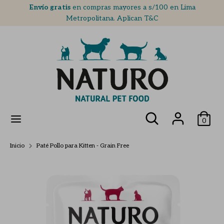
Ir
Envío gratis
en compras mayores a s/100 en Lima
directamente
Metropolitana. Aplican T&C
al
contenido
Buscar
buscar
en
nuestra
PERROS
tienda
GATOS
buscar
Buscar
0
en
¿POR QUÉ NATURO?
nuestra
tienda
Inicio
Paté Pollo para Kitten - Grain Free
BLOG