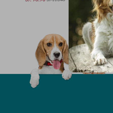
S/. 113.40
habitual