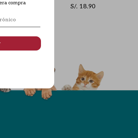
mera compra
S/. 18.90
r