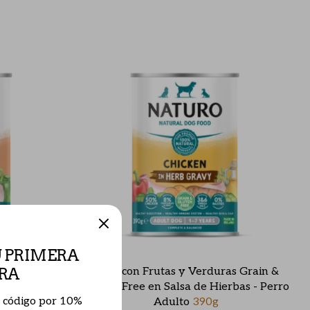
U PRIMERA
RA
as Grain &
Pollo con Frutas y Verduras Grain &
bas- Perro
Gluten Free en Salsa de Hierbas - Perro
n código por 10%
Adulto
390g